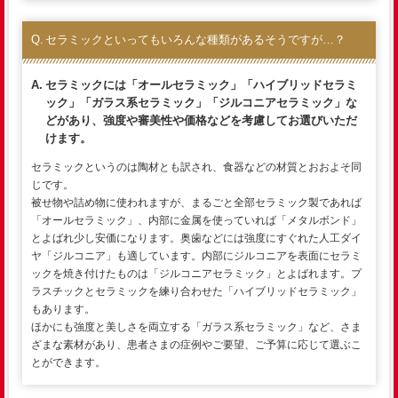
セラミックといってもいろんな種類があるそうですが…？
セラミックには「オールセラミック」「ハイブリッドセラミ
ック」「ガラス系セラミック」「ジルコニアセラミック」な
どがあり、強度や審美性や価格などを考慮してお選びいただ
けます。
セラミックというのは陶材とも訳され、食器などの材質とおおよそ同
じです。
被せ物や詰め物に使われますが、まるごと全部セラミック製であれば
「オールセラミック」、内部に金属を使っていれば「メタルボンド」
とよばれ少し安価になります。奥歯などには強度にすぐれた人工ダイ
ヤ「ジルコニア」も適しています。内部にジルコニアを表面にセラミ
ックを焼き付けたものは「ジルコニアセラミック」とよばれます。プ
ラスチックとセラミックを練り合わせた「ハイブリッドセラミック」
もあります。
ほかにも強度と美しさを両立する「ガラス系セラミック」など、さま
ざまな素材があり、患者さまの症例やご要望、ご予算に応じて選ぶこ
とができます。