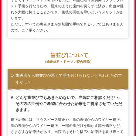
そしてインプラント手術そのものは、可能な限り無切開（フラップレ
ス）手術を行なうため、従来のように歯肉を切らずに済み、出血や腫
れを大幅に抑えることができ、術後の回復も早いというメリットがあ
ります。
ただし、すべての患者さまが無切開で手術できるわけではありません
ので、ご了承ください。
歯並びについて
（矯正歯科・ドーソン咬合理論）
歯医者から歯並びが悪くて手を付けられないと言われたので
すが…？
どんな歯並びでもあきらめないで、当院にご相談ください。
その方の症例やご希望に合わせた治療をご提案させていただ
きます。
矯正治療には、マウスピース矯正や、歯の表側からのワイヤー矯正、
歯の裏側からのワイヤー矯正、一部の歯だけを動かす部分矯正など、
さまざまな治療法があり、当院ではそれら幅広い治療法を取り扱って