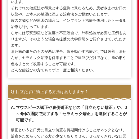
います。
それぞれの治療法が得意とする症例は異なるため、患者さまのお口の
状態や、ご本人の希望に添える治療法をご提案いたします。
歯の欠如などが原因の場合は、インプラント治療を併用したトータル
治療も行なっています。
なかには顎変形症など重度の不正咬合で、外科処置が必要な症例もあ
りますが、そのような場合も提携の大学病院をご紹介させていただき
ます。
また歯の形そのものが悪い場合、歯を動かす治療だけでは改善しませ
んが、セラミック治療を併用することで歯並びだけでなく、歯の形や
色もまとめて改善することが可能です。
どんな歯並びの方でもまずは一度ご相談ください。
目立たずに矯正する方法はありますか？
マウスピース矯正や裏側矯正などの「目立たない矯正」や、3
～4回の通院で完了する「セラミック矯正」を選択することが
可能です。
矯正というと口元に目立つ装置を長期間付けることがネックとなり、
治療をためらっている方が少なくありません。せっかくきれいな口元