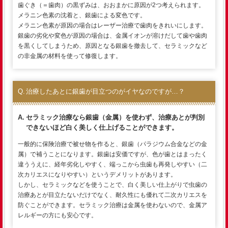
歯ぐき（＝歯肉）の黒ずみは、おおまかに原因が2つ考えられます。
メラニン色素の沈着と、銀歯による変色です。
メラニン色素が原因の場合はレーザー治療で歯肉をきれいにします。
銀歯の劣化や変色が原因の場合は、金属イオンが溶けだして歯や歯肉
を黒くしてしまうため、原因となる銀歯を撤去して、セラミックなど
の非金属の材料を使って修復します。
治療したあとに銀歯が目立つのがイヤなのですが…？
セラミック治療なら銀歯（金属）を使わず、治療あとが判別
できないほど白く美しく仕上げることができます。
一般的に保険治療で被せ物を作ると、銀歯（パラジウム合金などの金
属）で補うことになります。銀歯は安価ですが、色が歯とはまったく
違ううえに、経年劣化しやすく、端っこから虫歯も再発しやすい（二
次カリエスになりやすい）というデメリットがあります。
しかし、セラミックなどを使うことで、白く美しい仕上がりで虫歯の
治療あとが目立たないだけでなく、耐久性にも優れて二次カリエスを
防ぐことができます。セラミック治療は金属を使わないので、金属ア
レルギーの方にも安心です。