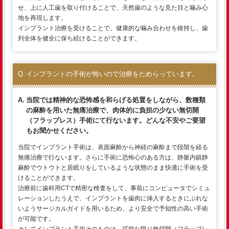
せ、上に人工歯を取り付けることで、天然歯のような見た目と噛み心
地を再現します。
インプラント治療を受けることで、健康的な噛み合わせを維持し、歯
列全体を健全に保ち続けることができます。
インプラントの手術が怖いので治療をためらっています。
当院では精神的な恐怖感を和らげる処置をしながら、数種類
の麻酔を用いた無痛治療で、肉体的に負担の少ない無切開
（フラップレス）手術にて行ないます。どんな不安やご要望
もお聞かせください。
当院でインプラント手術は、表面麻酔から神経の麻酔まで段階を経る
無痛治療で行ないます。さらに手術に恐怖心のある方は、静脈内鎮静
麻酔でウトウトと居眠りをしているような状態のまま快適に手術を受
けることができます。
治療前に歯科用CTで精密な検査をして、事前にコンピュータでシミュ
レーションしたうえで、インプラントを歯肉に挿入するときにぶれな
いようサージカルガイドを用いるため、より安全で予知性の高い手術
が可能です。