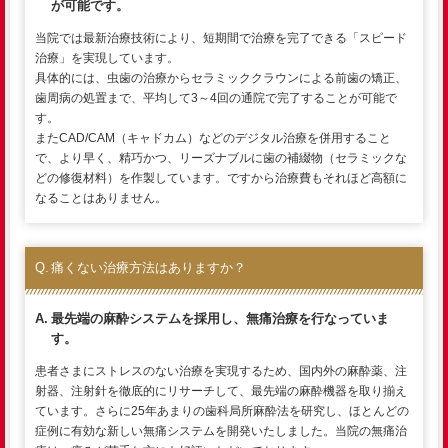
が可能です。
当院では最新治療技術により、短期間で治療を完了できる「スピード
治療」を実現しています。
具体的には、虫歯の治療からセラミッククラウンによる前歯の矯正、
歯周病の処置まで、平均して3～4回の通院で完了することが可能で
す。
またCAD/CAM（キャドカム）などのデジタル治療を併用すること
で、より早く、精巧かつ、リーズナブルに歯の補綴物（セラミックな
どの修復材料）を作製しています。ですから治療費もそれほど高額に
なることはありません。
痛くない治療方法はありますか？
最先端の麻酔システムを採用し、無痛治療を行なっていま
す。
患者さまにストレスのない治療を実現するため、国内外の麻酔薬、注
射器、注射針を徹底的にリサーチして、最先端の麻酔機器を取り揃え
ています。さらに25年あまりの歯科局所麻酔法を研究し、ほとんどの
症例に有効な新しい無痛システムを開発いたしました。当院の無痛治