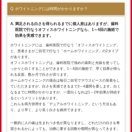
ホワイトニングには時間がかかりますか？
満足される白さを得られるまでに個人差はありますが、歯科
医院で行なうオフィスホワイトニングなら、1～4回の施術で
効果を実感できます。
ホワイトニングには、歯科医院で行なう「オフィスホワイトニング」
と、患者さまがご自宅で行なう「ホームホワイトニング」の2タイプ
があります。
オフィスホワイトニングは、歯科医院で強めの薬剤と光線を使ってし
っかりと白くすることができます。1～4回の施術で、早く効果が得ら
れる反面、数か月で白さが戻ります。
ホームホワイトニングの場合は毎日ご自宅でマウスピースの装着をし
ていただきますが、白さを実感できるまで3～4週間を要します。白く
なるまでに時間がかかりますが、一度白くなれば1～2年効果が持続す
るというメリットがあります。
これらを両方併用する「デュアルホワイトニング」という方法もあ
り、より早く、より長く白さを維持できます。
一般的に人の歯は生まれつき色が異なりますし、どれだけの白さを希
望されるかによっても、治療に要する回数や期間が異なってきます。