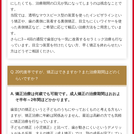
にしたくても、治療期間の口元が気になってしまうのは残念なことで
す。
当院では、透明なマウスピース型の装置を使ったインビザラインとい
う矯正や、歯の裏側に装着する裏側矯正、目立ちにくいワイヤーを使
った表側矯正など、ご希望に応じて幅広い治療方法をご用意していま
す。
さらに3～4回の通院で歯並びを一気に改善するセラミック治療も行な
っています。目立つ装置を付けたくない方、早く矯正を終わらせたい
方はどうぞご相談ください。
20代後半ですが、矯正はできますか？また治療期間はどのく
らいですか？
矯正治療は何歳でも可能です。成人矯正の治療期間はおおよ
そ半年～2年間ほどかかります。
歯並びの矯正というと子どものうちにやっておくものと考える方もい
ますが、矯正治療に年齢は関係ありません。最近は高齢の方でも気軽
に矯正治療を行なっています。
子どもの矯正（小児矯正）と比べて、歯が動きにくいというデメリッ
トがある反面、大人の矯正（成人矯正）では、顎の成長が完了してい