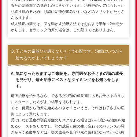
るため治療期間の見通しがつきやすいうえ、治療中のケアにもしっか
り取り組めるため、順調に治療が進みやすいなどのメリットがたくさ
んあります。
成人矯正の期間は、歯を動かす治療方法ではおおよそ半年～2年間か
かります。セラミック治療の場合は、この限りではありません。
子どもの歯並びが悪くなりそうで心配です。治療はいつから
始めるのがよいでしょうか？
気になったらまずはご来院を。専門医がお子さまの顎の成長
を見守り、矯正治療にベストなタイミングをお知らせしま
す。
矯正治療を始めるなら、できるだけ顎の成長期にあるお子さまのうち
にスタートした方がよい結果を得られます。
では、何歳から治療を始めるべきか？というと、それはお子さまの症
例によって異なります。
受け口など重度の顎変形症のリスクがある場合は2～3歳から治療を始
めるケースもありますし、顎の成長と歯の生え変わりのバランスの悪
さからくる叢生などは、顎の成長を見守り永久歯列になってから治療