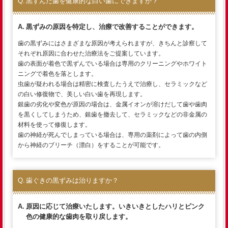
黒ずんだ歯を健康的な白い歯にできますか？
黒ずみの原因を特定し、治療で改善することができます。
歯の黒ずみにはさまざまな原因が考えられますが、きちんと診察して
それぞれ原因に合わせた治療法をご提案しています。
歯の表面が着色で黒ずんでいる場合は専用のクリーニングやホワイト
ニングで着色を落とします。
虫歯が疑われる場合は精密に検査したうえで治療し、セラミックなど
の白い修復物で、美しい白い歯を再現します。
銀歯の劣化や変色が原因の場合は、金属イオンが溶けだして歯や歯肉
を黒くしてしまうため、銀歯を撤去して、セラミックなどの非金属の
材料を使って修復します。
歯の神経が死んでしまっている場合は、専用の薬剤によって歯の内側
から神経のブリーチ（漂白）をすることが可能です。
歯ぐきの黒ずみは治りますか？
原因に応じて治療いたします。いきいきとしたハリとピンク
色の健康的な歯肉を取り戻します。